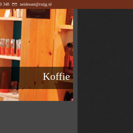
0 348
neideoast@ruijg.nl
Koffie