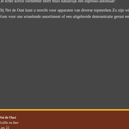
De échte koffie liefhebber heeft thuis natuurlijk een espresso-automaat!
Bij Nei de Oast kunt u terecht voor apparaten van diverse topmerken.Zo zijn wi
Kom voor ons wisselende assortiment of een uitgebreide demonstratie gerust ee
Nei de Oast
Koffie en thee
Lies 22